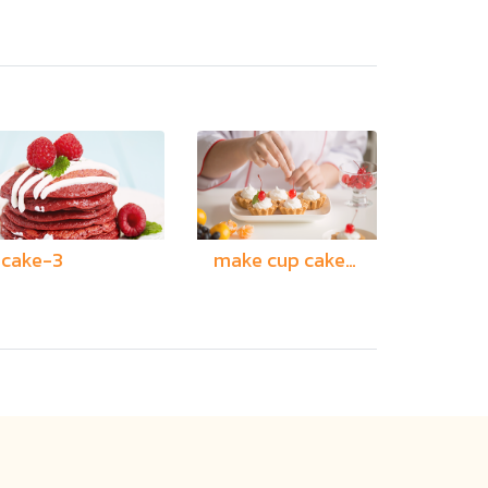
cake-3
make cup cake-2